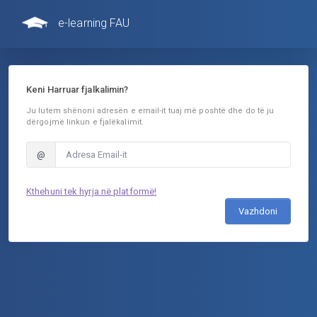
e-learning FAU
Keni Harruar fjalkalimin?
Ju lutem shënoni adresën e email-it tuaj më poshtë dhe do të ju
dërgojmë linkun e fjalëkalimit.
@
Kthehuni tek hyrja në platformë!
Vazhdoni